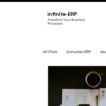
Infinite-ERP
Transform Your Business
Processes
All Posts
Konsultan ERP
Aku
Pengembangan Diri
Google
Ubuntu
Management