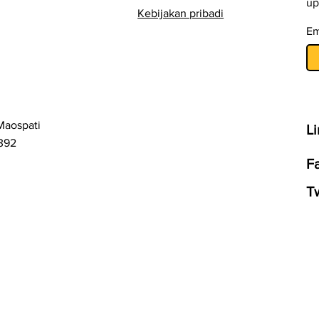
up
Kebijakan pribadi
Em
Maospati
L
392
F
Tw