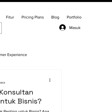
Fitur
Pricing Plans
Blog
Portfolio
Masuk
mer Experience
Sistem Operasi
baca
Konsultan
untuk Bisnis?
k Penting untuk Bisnis? Apa