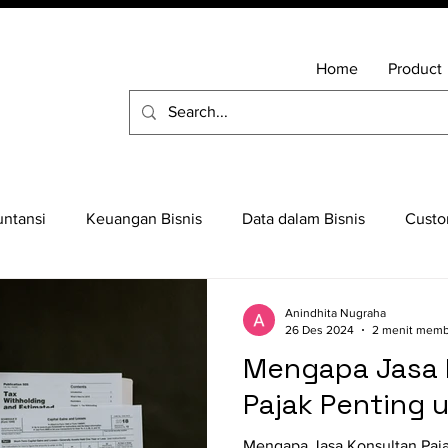
Home
Product
ntansi
Keuangan Bisnis
Data dalam Bisnis
Custo
 Cloud Console
Perintah Command Linux
Cloud ERP
Anindhita Nugraha
26 Des 2024
2 menit mem
Mengapa Jasa 
Bisnis
Pajak Penting 
Mengapa Jasa Konsultan Paja