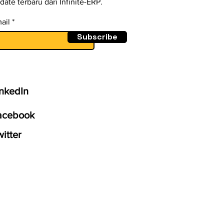
date terbaru dari Infinite-ERP.
ail
Subscribe
inkedIn
acebook
itter