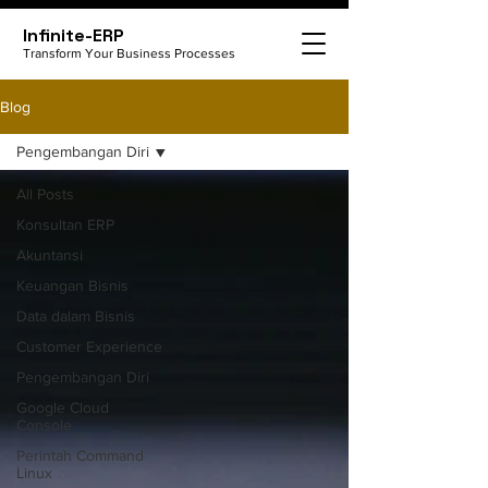
Infinite-ERP
Transform Your Business Processes
Blog
Pengembangan Diri
All Posts
Konsultan ERP
Akuntansi
Keuangan Bisnis
Data dalam Bisnis
Customer Experience
Pengembangan Diri
Google Cloud
Console
Perintah Command
Linux