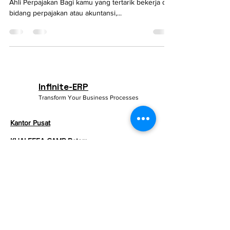
Mengenal Brevet Pajak: Sertifikasi Penting untuk
Ahli Perpajakan Bagi kamu yang tertarik bekerja di
bidang perpajakan atau akuntansi,...
Infinite-ERP
Transform Your Business Processes
Kantor Pusat
KHALEEFA CAMP Batam
Ruko Bukit Sentosa Blok C No.05
Kel. Mangsang, Kec. Sungai Beduk
Kota Batam, Kepulauan Riau
Indonesia 29437
Phone
:
+62 821-7400-7804