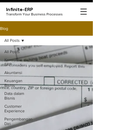
Infinite-ERP
Transform Your Business Processes
Blog
All Posts
All Posts
Konsultan
ERP
Akuntansi
Keuangan
Bisnis
Data dalam
Bisnis
Customer
Experience
Pengembangan
Diri