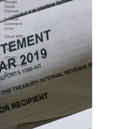
Google
Cloud
Console
Perintah
Command
Linux
Cloud ERP
Sistem
Operasi
Ubuntu
Management
Bisnis