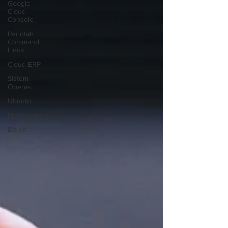
Google
Cloud
Console
Perintah
Command
Linux
Cloud ERP
Sistem
Operasi
Ubuntu
Management
Bisnis