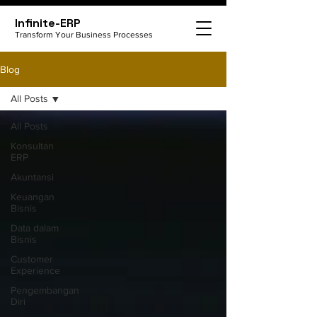
Infinite-ERP
Transform Your Business Processes
Blog
All Posts
All Posts
Konsultan
ERP
Akuntansi
Keuangan
Bisnis
Data dalam
Bisnis
Customer
Experience
Pengembangan
Diri