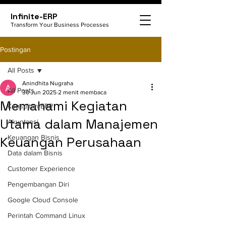
Infinite-ERP
Transform Your Business Processes
Postingan
All Posts
Anindhita Nugraha
All Posts
30 Jun 2025
2 menit membaca
Memahami Kegiatan
Konsultan ERP
Utama dalam Manajemen
Akuntansi
Keuangan Bisnis
Keuangan Perusahaan
Data dalam Bisnis
Customer Experience
Pengembangan Diri
Google Cloud Console
Perintah Command Linux