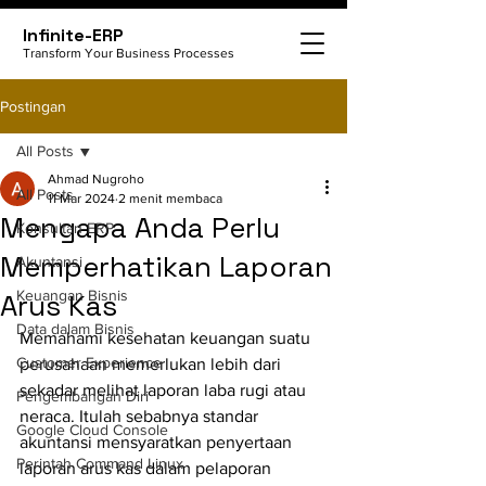
Infinite-ERP
Transform Your Business Processes
Postingan
All Posts
Ahmad Nugroho
All Posts
11 Mar 2024
2 menit membaca
Mengapa Anda Perlu
Konsultan ERP
Memperhatikan Laporan
Akuntansi
Keuangan Bisnis
Arus Kas
Data dalam Bisnis
Memahami kesehatan keuangan suatu 
Customer Experience
perusahaan memerlukan lebih dari 
sekadar melihat laporan laba rugi atau 
Pengembangan Diri
neraca. Itulah sebabnya standar 
Google Cloud Console
akuntansi mensyaratkan penyertaan 
Perintah Command Linux
laporan arus kas dalam pelaporan 