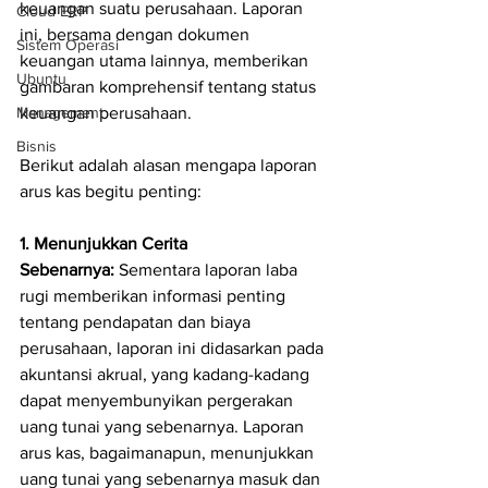
keuangan suatu perusahaan. Laporan 
Cloud ERP
ini, bersama dengan dokumen 
Sistem Operasi
keuangan utama lainnya, memberikan 
Ubuntu
gambaran komprehensif tentang status 
Management
keuangan perusahaan.
Bisnis
Berikut adalah alasan mengapa laporan 
arus kas begitu penting:
1. Menunjukkan Cerita 
Sebenarnya:
 Sementara laporan laba 
rugi memberikan informasi penting 
tentang pendapatan dan biaya 
perusahaan, laporan ini didasarkan pada 
akuntansi akrual, yang kadang-kadang 
dapat menyembunyikan pergerakan 
uang tunai yang sebenarnya. Laporan 
arus kas, bagaimanapun, menunjukkan 
uang tunai yang sebenarnya masuk dan 