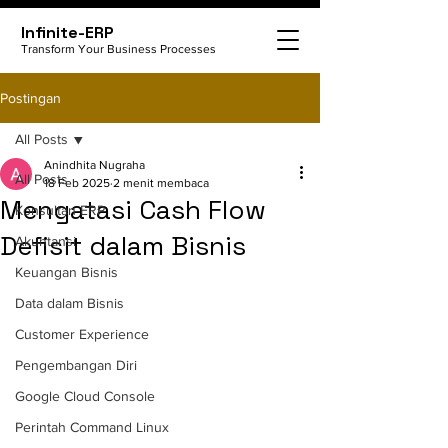
Infinite-ERP
Transform Your Business Processes
Postingan
All Posts
Anindhita Nugraha
All Posts
18 Feb 2025
2 menit membaca
Mengatasi Cash Flow
Konsultan ERP
Defisit dalam Bisnis
Akuntansi
Keuangan Bisnis
Data dalam Bisnis
Customer Experience
Pengembangan Diri
Google Cloud Console
Perintah Command Linux