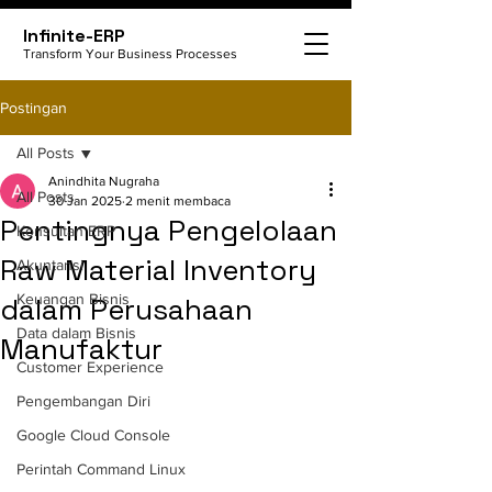
Infinite-ERP
Transform Your Business Processes
Postingan
All Posts
Anindhita Nugraha
All Posts
30 Jan 2025
2 menit membaca
Pentingnya Pengelolaan
Konsultan ERP
Raw Material Inventory
Akuntansi
Keuangan Bisnis
dalam Perusahaan
Data dalam Bisnis
Manufaktur
Customer Experience
Pengembangan Diri
Google Cloud Console
Perintah Command Linux