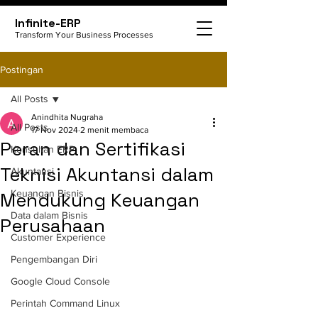
Infinite-ERP
Transform Your Business Processes
Postingan
All Posts
Anindhita Nugraha
All Posts
17 Nov 2024
2 menit membaca
Peran dan Sertifikasi
Konsultan ERP
Teknisi Akuntansi dalam
Akuntansi
Keuangan Bisnis
Mendukung Keuangan
Data dalam Bisnis
Perusahaan
Customer Experience
Pengembangan Diri
Google Cloud Console
Perintah Command Linux