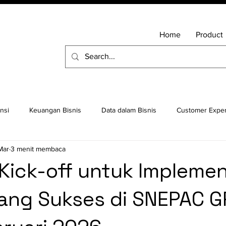
Home
Product
nsi
Keuangan Bisnis
Data dalam Bisnis
Customer Expe
Mar
3 menit membaca
ah Command Linux
Cloud ERP
Sistem Operasi
Ubuntu
 Kick-off untuk Implemen
yang Sukses di SNEPAC 