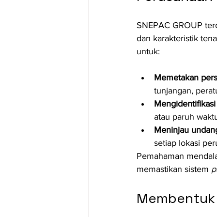
SNEPAC GROUP terdir
dan karakteristik ten
untuk:
Memetakan persy
tunjangan, perat
Mengidentifikas
atau paruh waktu
Meninjau undan
setiap lokasi pe
Pemahaman mendalam
memastikan sistem 
p
Membentuk T