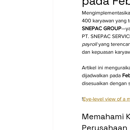
pada Feb
Mengimplementasikan
400 karyawan yang te
SNEPAC GROUP
—ya
PT. SNEPAC SERVICE
payroll
 yang terenca
dan kepuasan karyaw
Artikel ini mengurai
dijadwalkan pada 
Feb
disesuaikan dengan
!
Eye-level view of a
Memahami Ke
Perusahaan