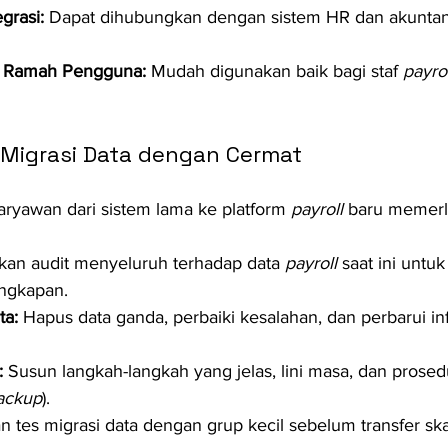
grasi:
 Dapat dihubungkan dengan sistem HR dan akuntan
 Ramah Pengguna:
 Mudah digunakan baik bagi staf 
payrol
Migrasi Data dengan Cermat
ryawan dari sistem lama ke platform 
payroll
 baru memerlu
kan audit menyeluruh terhadap data 
payroll
 saat ini untu
engkapan.
ta:
 Hapus data ganda, perbaiki kesalahan, dan perbarui in
:
 Susun langkah-langkah yang jelas, lini masa, dan prosed
ackup
).
n tes migrasi data dengan grup kecil sebelum transfer sk