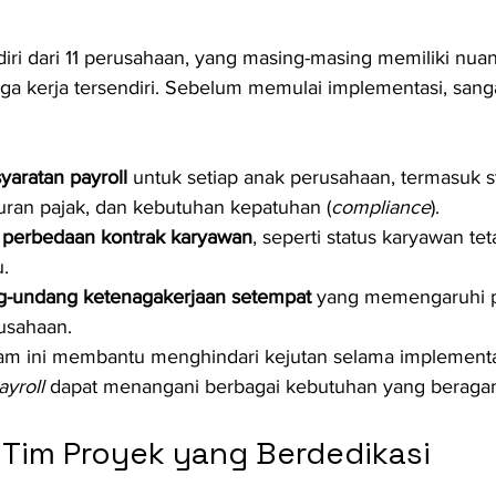
i dari 11 perusahaan, yang masing-masing memiliki nuan
aga kerja tersendiri. Sebelum memulai implementasi, sang
aratan payroll
 untuk setiap anak perusahaan, termasuk str
uran pajak, dan kebutuhan kepatuhan (
compliance
).
i perbedaan kontrak karyawan
, seperti status karyawan tet
.
g-undang ketenagakerjaan setempat
 yang memengaruhi p
rusahaan.
 ini membantu menghindari kejutan selama implementa
ayroll
 dapat menangani berbagai kebutuhan yang beraga
im Proyek yang Berdedikasi