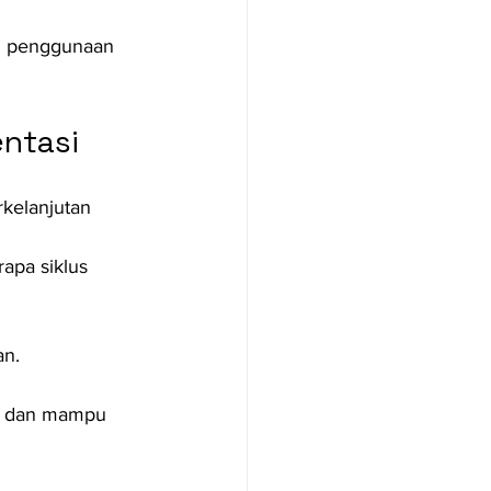
 penggunaan 
ntasi
kelanjutan 
apa siklus 
an.
l dan mampu 