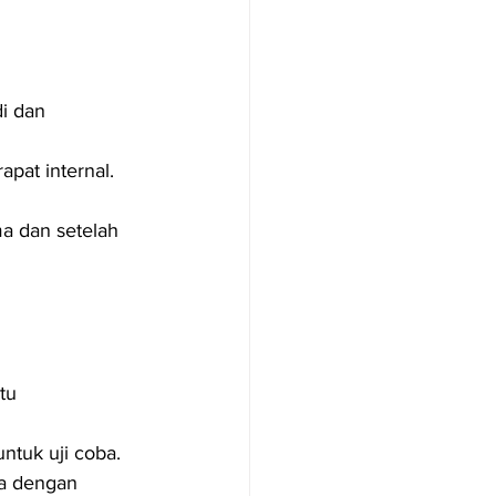
i dan 
apat internal.
a dan setelah 
tu 
ntuk uji coba.
a dengan 