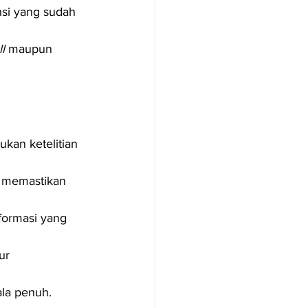
si yang sudah 
l
 maupun 
kan ketelitian 
k memastikan 
formasi yang 
ur 
ala penuh.