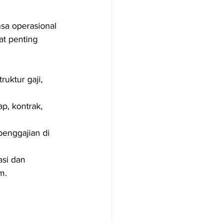
sa operasional 
at penting 
uktur gaji, 
ap, kontrak, 
enggajian di 
si dan 
m.