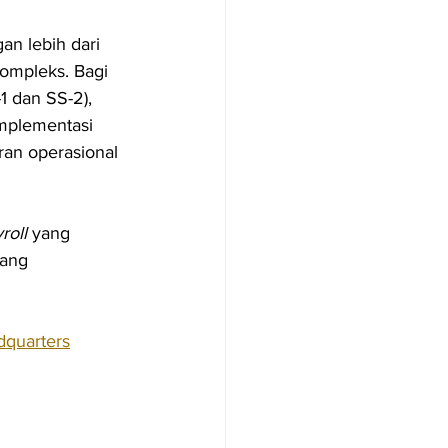
an lebih dari 
ompleks. Bagi 
 dan SS-2), 
mplementasi 
an operasional 
roll
 yang 
yang 
dquarters
 