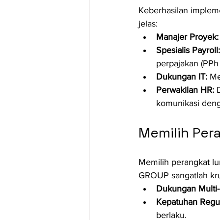
Keberhasilan impleme
jelas:
Manajer Proyek:
Spesialis Payroll:
perpajakan (PPh 
Dukungan IT:
 Me
Perwakilan HR:
 
komunikasi den
Memilih Per
Memilih perangkat lu
GROUP sangatlah kru
Dukungan Multi-
Kepatuhan Regul
berlaku.