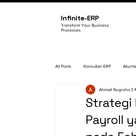
Infinite-ERP
Transform Your Business
Processes
All Posts
Konsultan ERP
Akunta
Ahmad Nugroho
3 
Google Cloud Console
Perint
Strategi
Payroll 