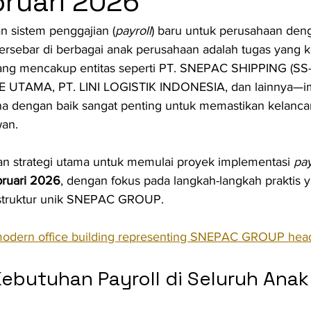
ruari 2026
 sistem penggajian (
payroll
) baru untuk perusahaan deng
rsebar di berbagai anak perusahaan adalah tugas yang k
ng mencakup entitas seperti PT. SNEPAC SHIPPING (SS-1
 UTAMA, PT. LINI LOGISTIK INDONESIA, dan lainnya—i
na dengan baik sangat penting untuk memastikan kelancar
an.
kan strategi utama untuk memulai proyek implementasi 
pay
ruari 2026
, dengan fokus pada langkah-langkah praktis 
 struktur unik SNEPAC GROUP.
 modern office building representing SNEPAC GROUP hea
butuhan Payroll di Seluruh Anak