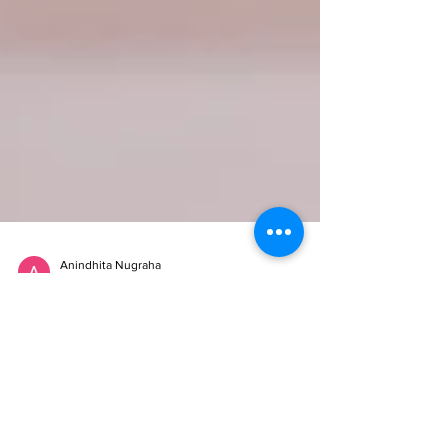
Anindhita Nugraha
30 Sep 2025
3 menit membaca
Apa Itu Certified Public
Accountant (CPA) dan
Bagaimana Cara
Mendapatkannya