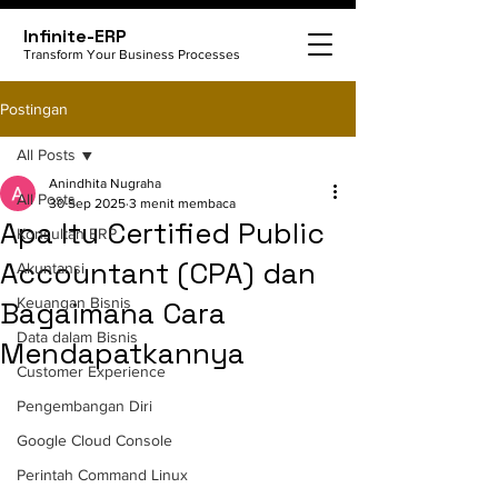
Infinite-ERP
Transform Your Business Processes
Postingan
All Posts
Anindhita Nugraha
All Posts
30 Sep 2025
3 menit membaca
Apa Itu Certified Public
Konsultan ERP
Accountant (CPA) dan
Akuntansi
Keuangan Bisnis
Bagaimana Cara
Data dalam Bisnis
Mendapatkannya
Customer Experience
Pengembangan Diri
Google Cloud Console
Perintah Command Linux