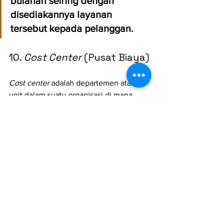
bulanan seiring dengan 
disediakannya layanan 
tersebut kepada pelanggan.
10. 
Cost Center
 (Pusat Biaya)
Cost center
 adalah departemen atau 
unit dalam suatu organisasi di mana 
biaya-biayanya dilacak secara terpisah. 
Konsultan ERP membantu menyiapkan 
pusat biaya untuk memungkinkan 
pelacakan pengeluaran dan 
penganggaran secara mendetail.
Contoh:
 Departemen 
Pemasaran dan TI masing-
masing memiliki pusat biaya 
mereka sendiri untuk 