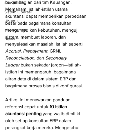
bukan bagian dari tim Keuangan. 
Cloud ERP
Memahami istilah-istilah utama 
Sistem Operasi
akuntansi dapat memberikan perbedaan 
Ubuntu
besar pada bagaimana konsultan 
Management
mengumpulkan kebutuhan, menguji 
sistem, membuat laporan, dan 
Bisnis
menyelesaikan masalah. Istilah seperti 
Accrual
, 
Prepayment
, GRNI, 
Reconciliation
, dan 
Secondary 
Ledger
 bukan sekadar jargon—istilah-
istilah ini memengaruhi bagaimana 
aliran data di dalam sistem ERP dan 
bagaimana proses bisnis dikonfigurasi.
Artikel ini menawarkan panduan 
referensi cepat untuk 
10 istilah 
akuntansi penting
 yang wajib dimiliki 
oleh setiap konsultan ERP dalam 
perangkat kerja mereka. Mengetahui 