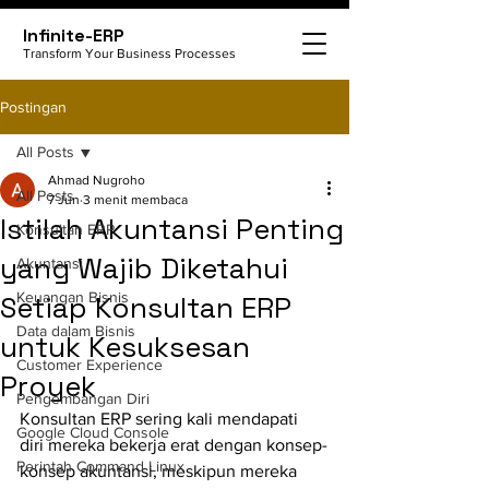
Infinite-ERP
Transform Your Business Processes
Postingan
All Posts
Ahmad Nugroho
All Posts
7 Jun
3 menit membaca
Istilah Akuntansi Penting
Konsultan ERP
yang Wajib Diketahui
Akuntansi
Keuangan Bisnis
Setiap Konsultan ERP
Data dalam Bisnis
untuk Kesuksesan
Customer Experience
Proyek
Pengembangan Diri
Konsultan ERP sering kali mendapati 
Google Cloud Console
diri mereka bekerja erat dengan konsep-
Perintah Command Linux
konsep akuntansi, meskipun mereka 