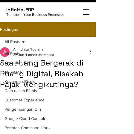
Infinite-ERP
Transform Your Business Processes
Postingan
All Posts
Anindhita Nugraha
All Posts
25 Jun
4 menit membaca
Saat Uang Bergerak di
Konsultan ERP
Ruang Digital, Bisakah
Akuntansi
Keuangan Bisnis
Pajak Mengikutinya?
Data dalam Bisnis
Customer Experience
Pengembangan Diri
Google Cloud Console
Perintah Command Linux