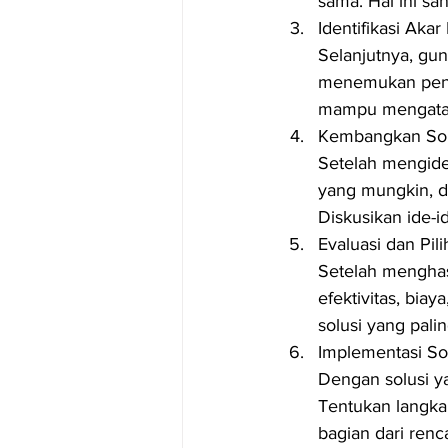
sama. Hal ini s
Identifikasi Aka
Selanjutnya, gun
menemukan peny
mampu mengatasi
Kembangkan Sol
Setelah mengiden
yang mungkin, d
Diskusikan ide-i
Evaluasi dan Pili
Setelah menghasi
efektivitas, bia
solusi yang pali
Implementasi So
Dengan solusi ya
Tentukan langka
bagian dari renc