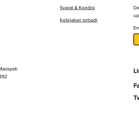
Syarat & Kondisi
Da
up
Kebijakan pribadi
Em
Maospati
L
392
F
Tw