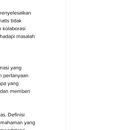
menyelesaikan 
atis tidak 
 kolaborasi 
ghadapi masalah 
masi yang 
n pertanyaan 
apa yang 
i dan memberi 
s. Definisi 
pemahaman yang 