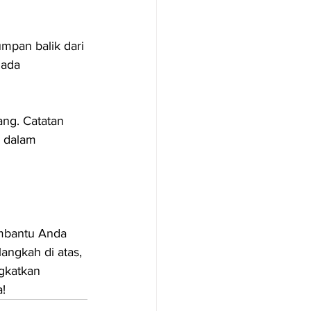
mpan balik dari 
 ada 
ng. Catatan 
 dalam 
mbantu Anda 
angkah di atas, 
gkatkan 
!