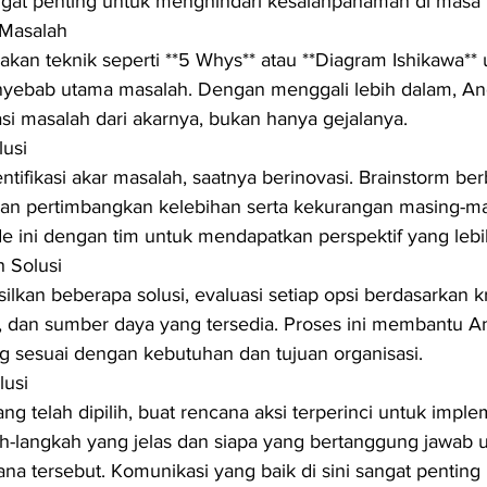
angat penting untuk menghindari kesalahpahaman di masa
r Masalah
akan teknik seperti **5 Whys** atau **Diagram Ishikawa** 
ebab utama masalah. Dengan menggali lebih dalam, An
 masalah dari akarnya, bukan hanya gejalanya.
usi
tifikasi akar masalah, saatnya berinovasi. Brainstorm berb
an pertimbangkan kelebihan serta kekurangan masing-ma
de ini dengan tim untuk mendapatkan perspektif yang lebi
h Solusi
lkan beberapa solusi, evaluasi setiap opsi berdasarkan kri
ya, dan sumber daya yang tersedia. Proses ini membantu A
ng sesuai dengan kebutuhan dan tujuan organisasi.
lusi
ng telah dipilih, buat rencana aksi terperinci untuk imple
h-langkah yang jelas dan siapa yang bertanggung jawab u
ana tersebut. Komunikasi yang baik di sini sangat penting