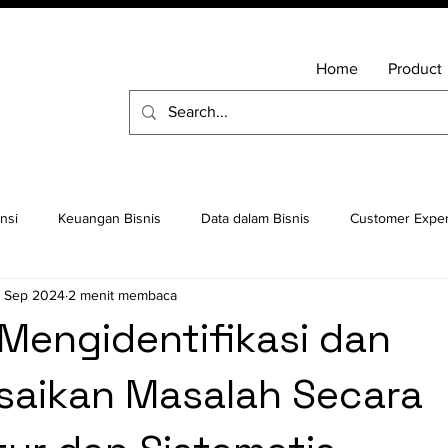
Home
Product
nsi
Keuangan Bisnis
Data dalam Bisnis
Customer Expe
 Sep 2024
2 menit membaca
ah Command Linux
Cloud ERP
Sistem Operasi
Ubuntu
 Mengidentifikasi dan
saikan Masalah Secara