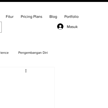
Fitur
Pricing Plans
Blog
Portfolio
Masuk
rience
Pengembangan Diri
Management
Bisnis