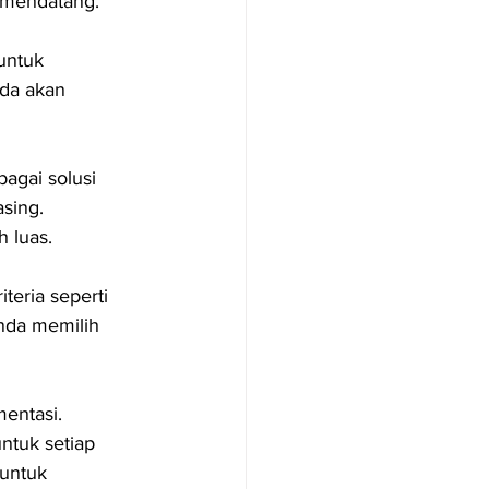
 mendatang.
untuk 
da akan 
agai solusi 
sing. 
h luas.
teria seperti 
nda memilih 
mentasi. 
ntuk setiap 
 untuk 