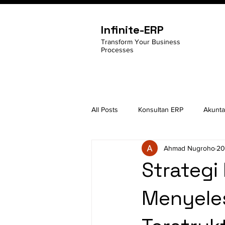
Infinite-ERP
Transform Your Business
Processes
All Posts
Konsultan ERP
Akunta
Ahmad Nugroho
20
Google Cloud Console
Perint
Strategi
Menyele