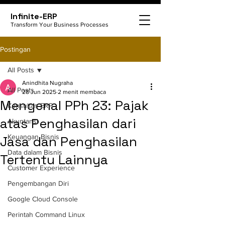
Infinite-ERP
Transform Your Business Processes
Postingan
All Posts
Anindhita Nugraha
All Posts
28 Jun 2025
2 menit membaca
Mengenal PPh 23: Pajak
Konsultan ERP
atas Penghasilan dari
Akuntansi
Keuangan Bisnis
Jasa dan Penghasilan
Data dalam Bisnis
Tertentu Lainnya
Customer Experience
Pengembangan Diri
Google Cloud Console
Perintah Command Linux