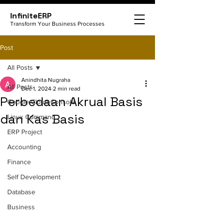
InfiniteERP
Transform Your Business Processes
Post
All Posts
Anindhita Nugraha
All Posts
Dec 1, 2024
2 min read
Perbedaan Akrual Basis
Google Cloud Console
dan Kas Basis
Linux Command
ERP Project
Accounting
Finance
Self Development
Database
Business